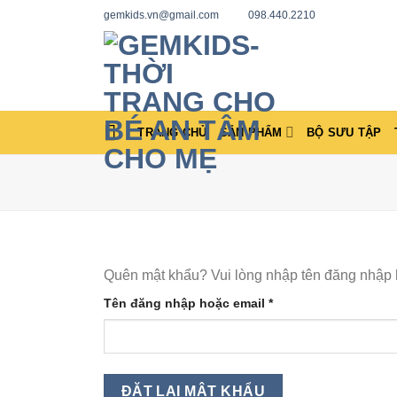
Chuyển
gemkids.vn@gmail.com
098.440.2210
đến
nội
dung
TRANG CHỦ
SẢN PHẨM
BỘ SƯU TẬP
Quên mật khẩu? Vui lòng nhập tên đăng nhập h
Bắt
Tên đăng nhập hoặc email
*
buộc
ĐẶT LẠI MẬT KHẨU