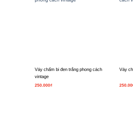
Váy chấm bi đen trắng phong cách
Váy ch
vintage
250.000
₫
250.00
THỜI TRANG THIẾT KẾ GEMKIDS
Quận Hoàng Mai, TP Hà Nội