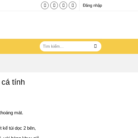
Đăng nhập
Tìm
kiếm:
 cá tính
 thoáng mát.
t kế túi dọc 2 bên,