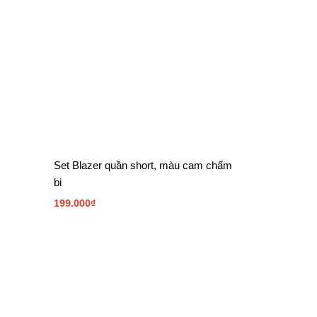
Set Blazer quần short, màu cam chấm
bi
199.000
₫
ANPAGE FB