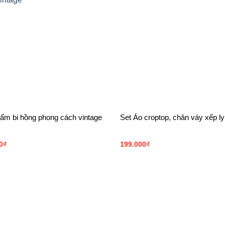
ấm bi hồng phong cách vintage
Set Áo croptop, chân váy xếp ly
0
₫
199.000
₫
CHÍNH SÁCH
F
Chính sách khách hàng thân thiết