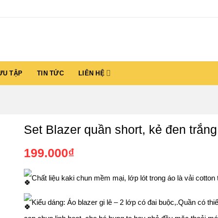
ƯU TẬP
TIN TỨC
LIÊN HỆ
Set Blazer quần short, kẻ đen trắng
199.000
₫
Chất liệu kaki chun mềm mại, lớp lót trong áo là vải cotton
Kiểu dáng: Áo blazer gi lê – 2 lớp có đai buộc,.Quần có thiế