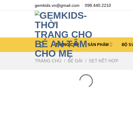
Chuyển
gemkids.vn@gmail.com
098.440.2210
đến
nội
dung
TRANG CHỦ
SẢN PHẨM
BỘ S
TRANG CHỦ
/
BÉ GÁI
/
SET KẾT HỢP