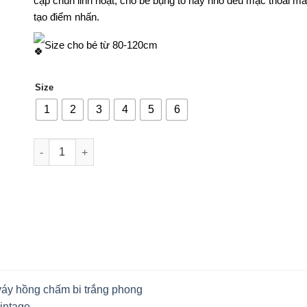
cạp chun linh hoạt, cho bé bụng to hay nhỏ đều mặc thoải má
tạo điểm nhấn.
Size cho bé từ 80-120cm
Size
1
2
3
4
5
6
Set Blazer quần short, kẻ đen trắng cá tính số lượng